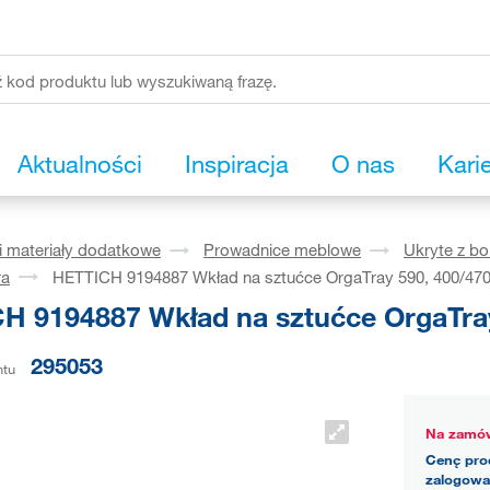
Aktualności
Inspiracja
O nas
Kari
i materiały dodatkowe
Prowadnice meblowe
Ukryte z b
ra
HETTICH 9194887 Wkład na sztućce OrgaTray 590, 400/47
H 9194887 Wkład na sztućce OrgaTra
295053
ntu
Na zamów
Cenę pro
zalogowa