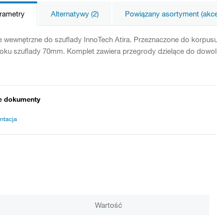
arametry
Alternatywy (2)
Powiązany asortyment (akces
 wewnętrzne do szuflady InnoTech Atira. Przeznaczone do korpus
ku szuflady 70mm. Komplet zawiera przegrody dzielące do dowoln
e dokumenty
ntacja
Wartość