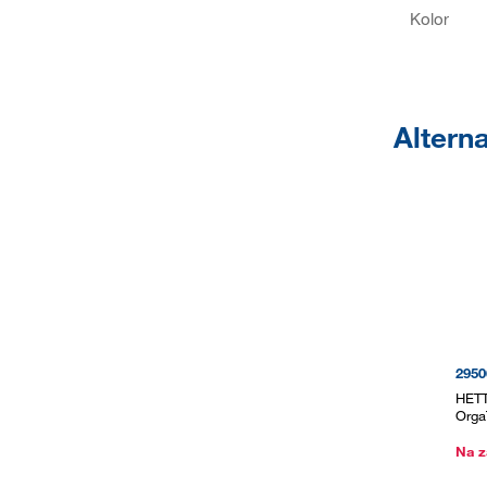
Kolor
Altern
2950
HETT
Orga
Na z