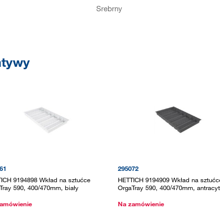
Srebrny
atywy
61
295072
ICH 9194898 Wkład na sztućce
HETTICH 9194909 Wkład na sztućc
Tray 590, 400/470mm, biały
OrgaTray 590, 400/470mm, antracyt
amówienie
Na zamówienie