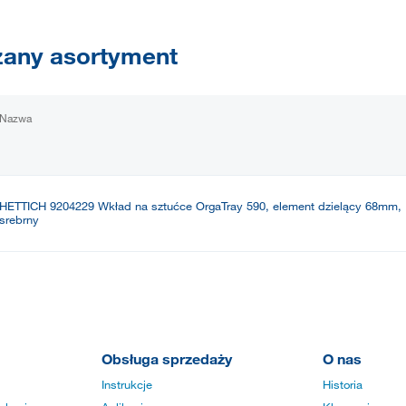
any asortyment
Nazwa
HETTICH 9204229 Wkład na sztućce OrgaTray 590, element dzielący 68mm,
srebrny
Obsługa sprzedaży
O nas
Instrukcje
Historia