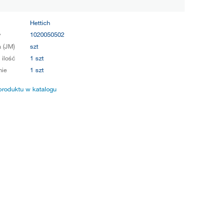
Hettich
y
1020050502
 (JM)
szt
 ilość
1 szt
ie
1 szt
produktu w katalogu