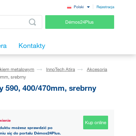
Rejestracja
Polski
Démos24Plus
era
Kontakty
okiem metalowym
InnoTech Atira
Akcesoria
0mm, srebrny
y 590, 400/470mm, srebrny
ienie
Kup online
duktu możesz sprawdzić po
niu się do portalu Démos24Plus.