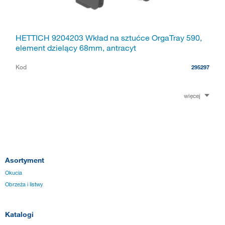
HETTICH 9204203 Wkład na sztućce OrgaTray 590,
element dzielący 68mm, antracyt
Kod
295297
więcej
Asortyment
Okucia
Obrzeża i listwy
Katalogi