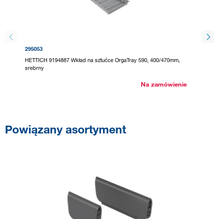
295053
295061
HETTICH 9194887 Wkład na sztućce OrgaTray 590, 400/470mm,
HETTICH
srebrny
biały
Na zamówienie
Powiązany asortyment