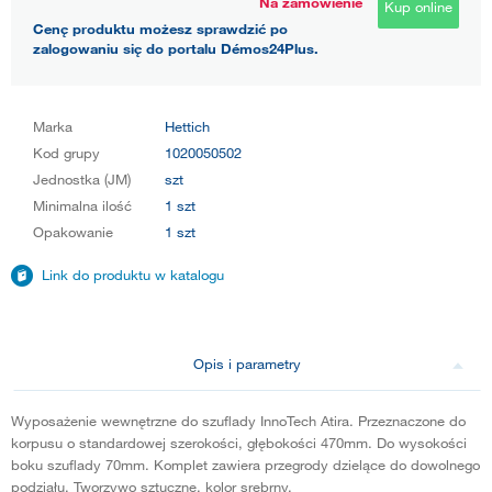
Na zamówienie
Kup online
Cenę produktu możesz sprawdzić po
zalogowaniu się do portalu Démos24Plus.
Marka
Hettich
Kod grupy
1020050502
Jednostka (JM)
szt
Minimalna ilość
1 szt
Opakowanie
1 szt
Link do produktu w katalogu
Opis i parametry
Wyposażenie wewnętrzne do szuflady InnoTech Atira. Przeznaczone do
korpusu o standardowej szerokości, głębokości 470mm. Do wysokości
boku szuflady 70mm. Komplet zawiera przegrody dzielące do dowolnego
podziału. Tworzywo sztuczne, kolor srebrny.