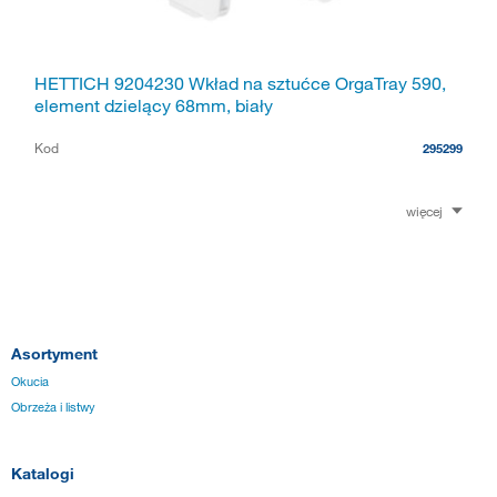
HETTICH 9204230 Wkład na sztućce OrgaTray 590,
element dzielący 68mm, biały
Kod
295299
więcej
Asortyment
Okucia
Obrzeża i listwy
Katalogi