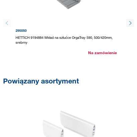
295050
295069
HETTICH 9194884 Wkład na sztućce OrgaTray 590, 500/420mm,
HETTICH
srebrny
antracyt
Na zamówienie
Powiązany asortyment