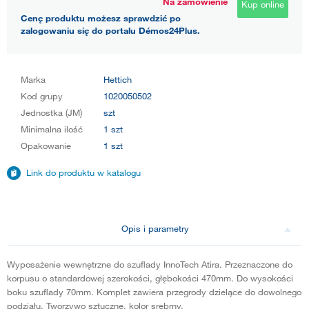
Na zamówienie
Kup online
Cenę produktu możesz sprawdzić po
zalogowaniu się do portalu Démos24Plus.
Marka
Hettich
Kod grupy
1020050502
Jednostka (JM)
szt
Minimalna ilość
1 szt
Opakowanie
1 szt
Link do produktu w katalogu
Opis i parametry
Wyposażenie wewnętrzne do szuflady InnoTech Atira. Przeznaczone do
korpusu o standardowej szerokości, głębokości 470mm. Do wysokości
boku szuflady 70mm. Komplet zawiera przegrody dzielące do dowolnego
podziału. Tworzywo sztuczne, kolor srebrny.