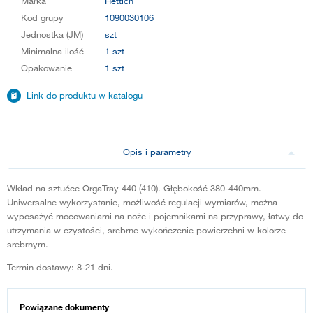
Marka
Hettich
Kod grupy
1090030106
Jednostka (JM)
szt
Minimalna ilość
1 szt
Opakowanie
1 szt
Link do produktu w katalogu
Opis i parametry
Wkład na sztućce OrgaTray 440 (410). Głębokość 380-440mm.
Uniwersalne wykorzystanie, możliwość regulacji wymiarów, można
wyposażyć mocowaniami na noże i pojemnikami na przyprawy, łatwy do
utrzymania w czystości, srebrne wykończenie powierzchni w kolorze
srebrnym.
Termin dostawy: 8-21 dni.
Powiązane dokumenty