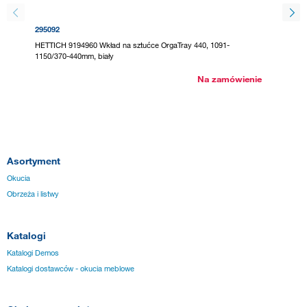
295092
295123
HETTICH 9194960 Wkład na sztućce OrgaTray 440, 1091-
HETTICH
1150/370-440mm, biały
1200/38
Na zamówienie
Asortyment
Okucia
Obrzeża i listwy
Katalogi
Katalogi Demos
Katalogi dostawców - okucia meblowe