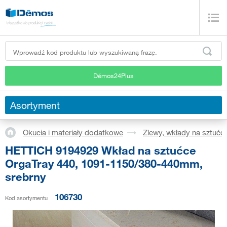
Démos24Plus
Asortyment
Okucia i materiały dodatkowe
Zlewy, wkłady na sztućc
HETTICH 9194929 Wkład na sztućce
OrgaTray 440, 1091-1150/380-440mm,
srebrny
106730
Kod asortymentu