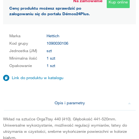
Na zamówienie
Kup online
Cenę produktu możesz sprawdzić po
zalogowaniu się do portalu Démos24Plus.
Marka
Hettich
Kod grupy
1090030106
Jednostka (JM)
szt
Minimalna ilość
1 szt
Opakowanie
1 szt
Link do produktu w katalogu
Opis i parametry
Wkład na sztućce OrgaTtay 440 (410). Głębokość 441-520mm.
Uniwersalne wykorzystanie, możliwość regulacji wymiarów, łatwy do
utrzymania w czystości, srebrne wykończenie powierzchni w kolorze
białym.