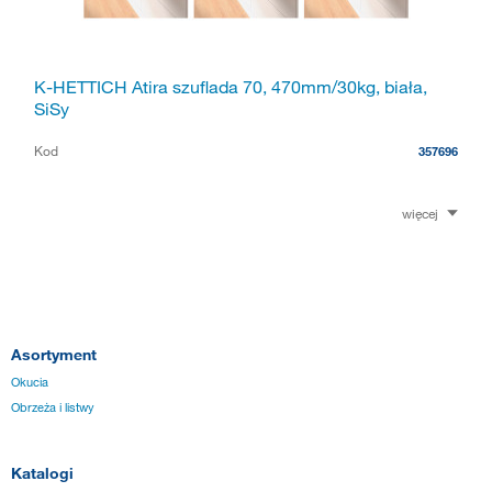
K-HETTICH Atira szuflada 70, 470mm/30kg, biała,
SiSy
Kod
357696
więcej
Asortyment
Okucia
Obrzeża i listwy
Katalogi