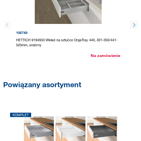
106748
295127
HETTICH 9194933 Wkład na sztućce OrgaTray 440, 301-350/441-
HETTICH
520mm, srebrny
520mm, 
Na zamówienie
Powiązany asortyment
KOMPLET