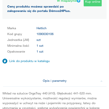
W magazynie
Kup online
Cenę produktu możesz sprawdzić po
zalogowaniu się do portalu Démos24Plus.
Marka
Hettich
Kod grupy
1090030106
Jednostka (JM)
szt
Minimalna ilość
1 szt
Opakowanie
1 szt
Link do produktu w katalogu
Opis i parametry
Wkład na sztućce OrgaTray 440 (410). Głębokość 441-520 mm.
Uniwersalne wykorzystanie, możliwość regulacji wymiarów, można
wyposażyć w uchwyt na noże i pojemniki na przyprawy, łatwy do
utrzymania w czystości, srebrne wykończenie powierzchni w kolorze