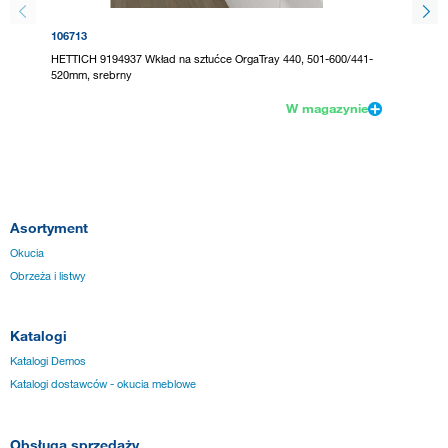
106713
295131
HETTICH 9194937 Wkład na sztućce OrgaTray 440, 501-600/441-
HETTICH
520mm, srebrny
520mm, 
W magazynie
Asortyment
Okucia
Obrzeża i listwy
Katalogi
Katalogi Demos
Katalogi dostawców - okucia meblowe
Obsługa sprzedaży