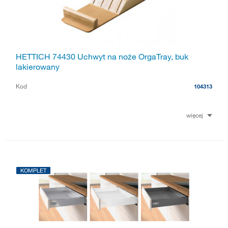
HETTICH 74430 Uchwyt na noże OrgaTray, buk
lakierowany
Kod
104313
więcej
KOMPLET