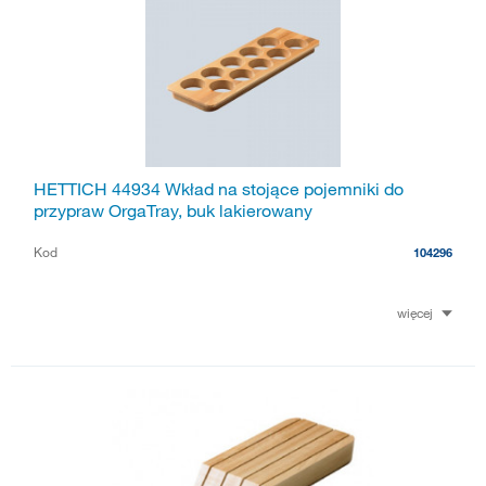
HETTICH 44934 Wkład na stojące pojemniki do
przypraw OrgaTray, buk lakierowany
Kod
104296
więcej