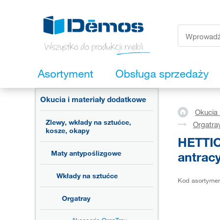
Asortyment
Obsługa sprzedaży
Okucia i materiały dodatkowe
Okucia 
Zlewy, wkłady na sztućce,
Orgatra
kosze, okapy
HETTIC
antracy
Maty antypoślizgowe
Wkłady na sztućce
Kod asortyme
Orgatray