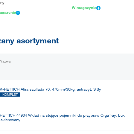
rny
W magazynie
agazynie
any asortyment
Nazwa
K-HETTICH Atira szuflada 70, 470mm/30kg, antracyt, SiSy
KOMPLET
HETTICH 44934 Wkład na stojące pojemniki do przypraw OrgaTray, buk
lakierowany