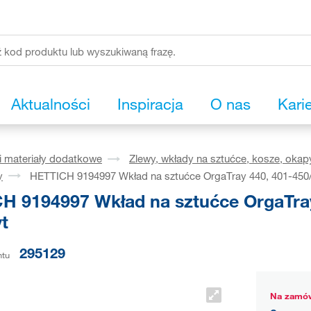
Aktualności
Inspiracja
O nas
Kari
i materiały dodatkowe
Zlewy, wkłady na sztućce, kosze, okap
y
HETTICH 9194997 Wkład na sztućce OrgaTray 440, 401-450
H 9194997 Wkład na sztućce OrgaTra
t
295129
ntu
Na zamów