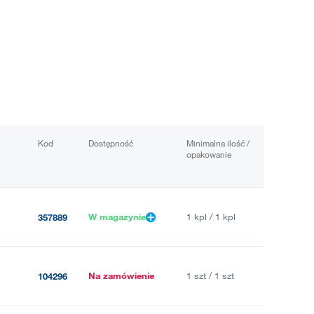
Kod
Dostępność
Minimalna ilość /
opakowanie
W magazynie
1 kpl / 1 kpl
357889
Na zamówienie
1 szt / 1 szt
104296