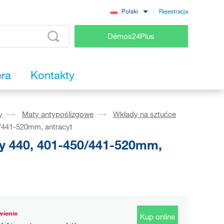
Rejestracja
Polski
Démos24Plus
era
Kontakty
y
Maty antypoślizgowe
Wkłady na sztućce
/441-520mm, antracyt
y 440, 401-450/441-520mm,
ienie
Kup online