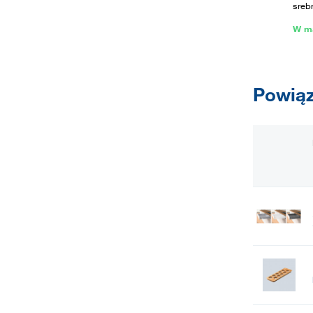
sreb
W m
Powiąz