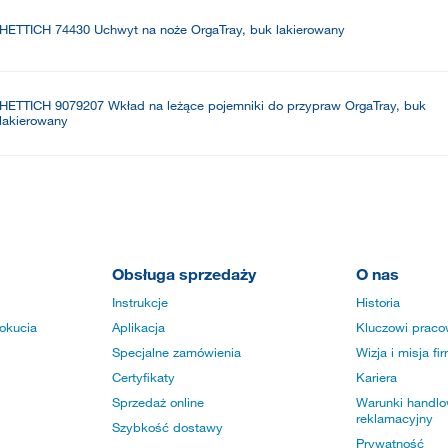
HETTICH 74430 Uchwyt na noże OrgaTray, buk lakierowany
HETTICH 9079207 Wkład na leżące pojemniki do przypraw OrgaTray, buk
lakierowany
Obsługa sprzedaży
O nas
Instrukcje
Historia
okucia
Aplikacja
Kluczowi praco
Specjalne zamówienia
Wizja i misja fi
Certyfikaty
Kariera
Sprzedaż online
Warunki handlow
reklamacyjny
Szybkość dostawy
Prywatność