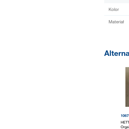
Kolor
Materiał
Altern
1067
HETT
Orga