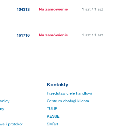
Na zamówienie
1 szt / 1 szt
104313
Na zamówienie
1 szt / 1 szt
161716
Kontakty
Przedstawiciele handlowi
wnicy
Centrum obsługi klienta
rmy
TULIP
KESSE
e i protokół
SM´art