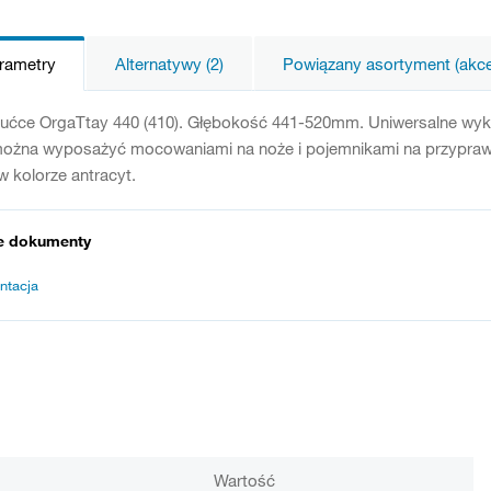
arametry
Alternatywy (2)
Powiązany asortyment (akces
ućce OrgaTtay 440 (410). Głębokość 441-520mm. Uniwersalne wykor
 można wyposażyć mocowaniami na noże i pojemnikami na przyprawy
w kolorze antracyt.
e dokumenty
ntacja
Wartość