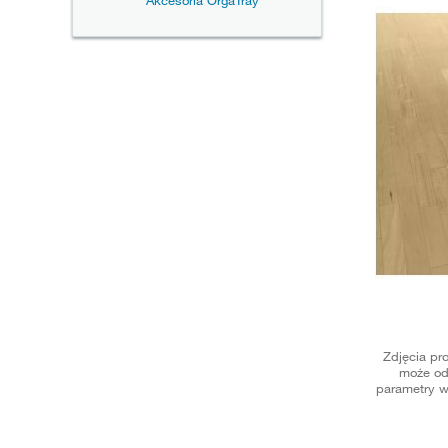
Akcesoria OrgaTray
Zdjęcia pr
może od
parametry w