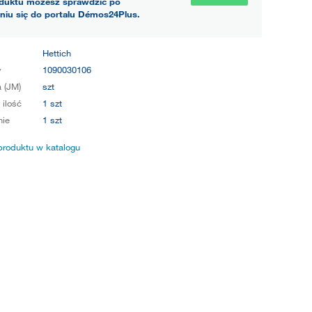
duktu możesz sprawdzić po
niu się do portalu Démos24Plus.
Hettich
y
1090030106
 (JM)
szt
 ilość
1 szt
ie
1 szt
produktu w katalogu