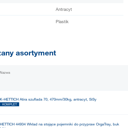
Antracyt
Plastik
any asortyment
Nazwa
K-HETTICH Atira szuflada 70, 470mm/30kg, antracyt, SiSy
KOMPLET
HETTICH 44934 Wkład na stojące pojemniki do przypraw OrgaTray, buk