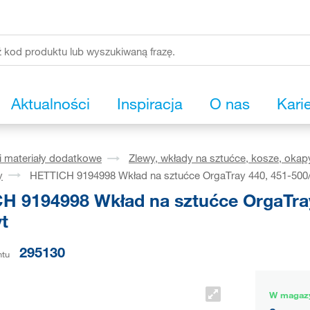
Aktualności
Inspiracja
O nas
Kari
i materiały dodatkowe
Zlewy, wkłady na sztućce, kosze, okap
y
HETTICH 9194998 Wkład na sztućce OrgaTray 440, 451-500
H 9194998 Wkład na sztućce OrgaTra
t
295130
ntu
W magaz