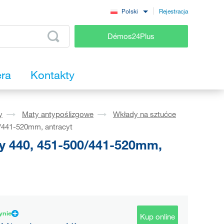
Rejestracja
Polski
Démos24Plus
era
Kontakty
y
Maty antypoślizgowe
Wkłady na sztućce
/441-520mm, antracyt
y 440, 451-500/441-520mm,
ynie
Kup online