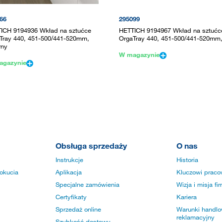
66
295099
ICH 9194936 Wkład na sztućce
HETTICH 9194967 Wkład na sztućc
Tray 440, 451-500/441-520mm,
OrgaTray 440, 451-500/441-520mm,
rny
W magazynie
agazynie
Obsługa sprzedaży
O nas
Instrukcje
Historia
okucia
Aplikacja
Kluczowi praco
Specjalne zamówienia
Wizja i misja fi
Certyfikaty
Kariera
Sprzedaż online
Warunki handlow
reklamacyjny
Szybkość dostawy