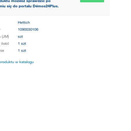
duktu możesz sprawdzić po
niu się do portalu Démos24Plus.
Hettich
y
1090030106
 (JM)
szt
 ilość
1 szt
ie
1 szt
produktu w katalogu