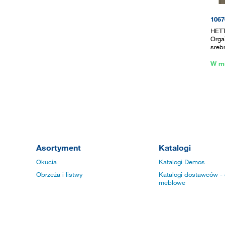
1067
HETT
Orga
sreb
W m
Asortyment
Katalogi
Okucia
Katalogi Demos
Obrzeża i listwy
Katalogi dostawców - 
meblowe