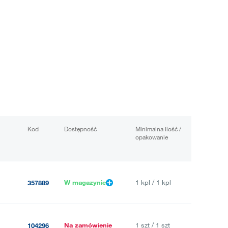
Kod
Dostępność
Minimalna ilość /
opakowanie
W magazynie
1 kpl / 1 kpl
357889
Na zamówienie
1 szt / 1 szt
104296