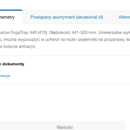
arametry
Powiązany asortyment (akcesoria) (4)
Alter
ućce OrgaTray 440 (410). Głębokość 441-520 mm. Uniwersalne wyko
u, można wyposażyć w uchwyt na noże i pojemniki na przyprawy, ł
w kolorze antracyt.
e dokumenty
ntacja
Wartość