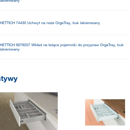
lakierowany
HETTICH 74430 Uchwyt na noże OrgaTray, buk lakierowany
HETTICH 9079207 Wkład na leżące pojemniki do przypraw OrgaTray, buk
lakierowany
atywy