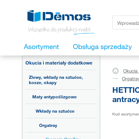
Asortyment
Obsługa sprzedaży
Okucia i materiały dodatkowe
Okucia 
Zlewy, wkłady na sztućce,
Orgatra
kosze, okapy
HETTIC
antracy
Maty antypoślizgowe
Wkłady na sztućce
Kod asortyme
Orgatray