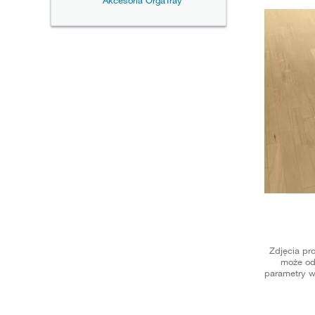
Akcesoria OrgaTray
Zdjęcia pr
może od
parametry w