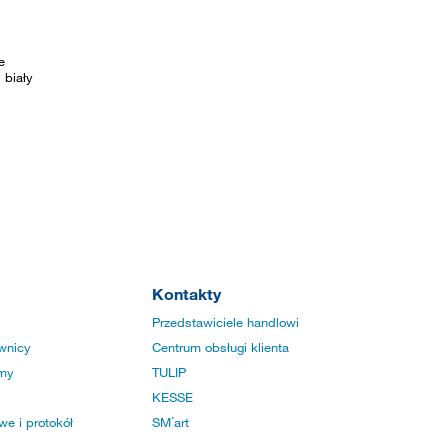
e
 biały
Kontakty
Przedstawiciele handlowi
wnicy
Centrum obsługi klienta
rmy
TULIP
KESSE
e i protokół
SM´art