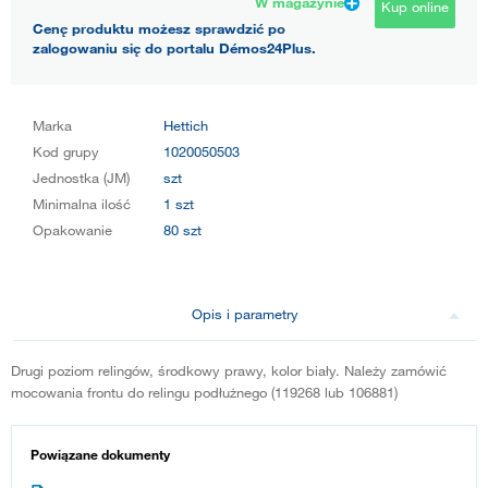
W magazynie
Kup online
Cenę produktu możesz sprawdzić po
zalogowaniu się do portalu Démos24Plus.
Marka
Hettich
Kod grupy
1020050503
Jednostka (JM)
szt
Minimalna ilość
1 szt
Opakowanie
80 szt
Opis i parametry
Drugi poziom relingów, środkowy prawy, kolor biały. Należy zamówić
mocowania frontu do relingu podłużnego (119268 lub 106881)
Powiązane dokumenty