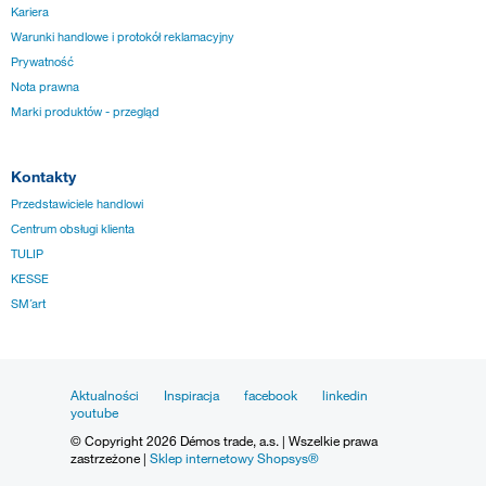
Kariera
Warunki handlowe i protokół reklamacyjny
Prywatność
Nota prawna
Marki produktów - przegląd
Kontakty
Przedstawiciele handlowi
Centrum obsługi klienta
TULIP
KESSE
SM´art
Aktualności
Inspiracja
facebook
linkedin
youtube
© Copyright 2026 Démos trade, a.s. | Wszelkie prawa
zastrzeżone |
Sklep internetowy Shopsys®