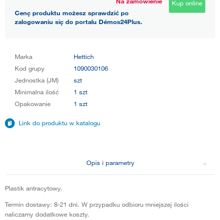
Na zamówienie
Kup online
Cenę produktu możesz sprawdzić po
zalogowaniu się do portalu Démos24Plus.
Marka
Hettich
Kod grupy
1090030106
Jednostka (JM)
szt
Minimalna ilość
1 szt
Opakowanie
1 szt
Link do produktu w katalogu
Opis i parametry
Plastik antracytowy.
Termin dostawy: 8-21 dni. W przypadku odbioru mniejszej ilości
naliczamy dodatkowe koszty.