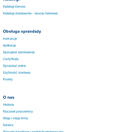
Katalogi Demos
Katalogi dostawców - okucia meblowe
Obsługa sprzedaży
Instrukcje
Aplikacja
Specjalne zamówienia
Certyfikaty
Sprzedaż online
Szybkość dostawy
Punkty
O nas
Historia
Kluczowi pracownicy
Wizja i misja firmy
Kariera
Warunki handlowe i protokół reklamacyjny