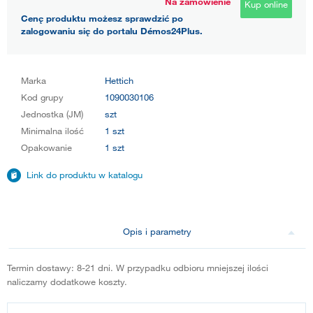
Na zamówienie
Kup online
Cenę produktu możesz sprawdzić po
zalogowaniu się do portalu Démos24Plus.
Marka
Hettich
Kod grupy
1090030106
Jednostka (JM)
szt
Minimalna ilość
1 szt
Opakowanie
1 szt
Link do produktu w katalogu
Opis i parametry
Termin dostawy: 8-21 dni. W przypadku odbioru mniejszej ilości
naliczamy dodatkowe koszty.