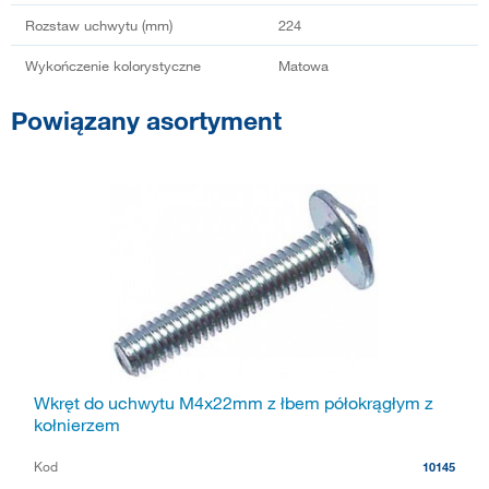
Rozstaw uchwytu (mm)
224
Wykończenie kolorystyczne
Matowa
Powiązany asortyment
Wkręt do uchwytu M4x22mm z łbem półokrągłym z
kołnierzem
Kod
10145