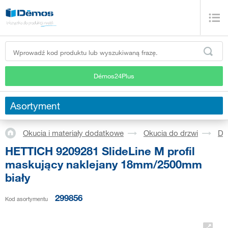
Démos24Plus
Asortyment
Okucia i materiały dodatkowe
Okucia do drzwi
Dr
HETTICH 9209281 SlideLine M profil
maskujący naklejany 18mm/2500mm
biały
299856
Kod asortymentu