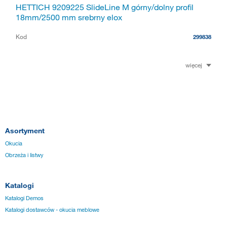
HETTICH 9209225 SlideLine M górny/dolny profil
18mm/2500 mm srebrny elox
Kod
299838
więcej
Asortyment
Okucia
Obrzeża i listwy
Katalogi
Katalogi Demos
Katalogi dostawców - okucia meblowe