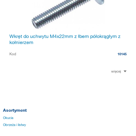
Wkręt do uchwytu M4x22mm z łbem półokrągłym z
kołnierzem
Kod
10145
więcej
Asortyment
Okucia
Obrzeża i listwy