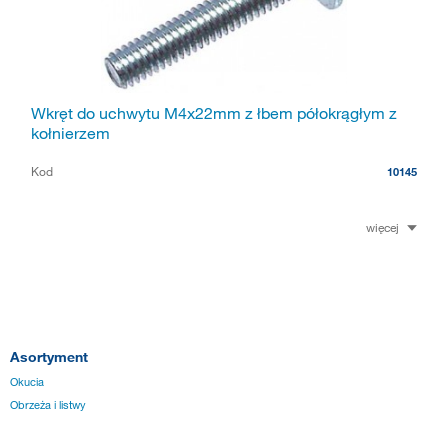
Wkręt do uchwytu M4x22mm z łbem półokrągłym z
kołnierzem
Kod
10145
więcej
Asortyment
Okucia
Obrzeża i listwy