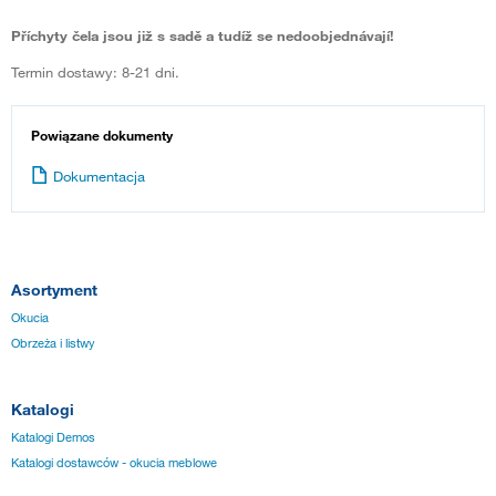
Příchyty čela jsou již s sadě a tudíž se nedoobjednávají!
Termin dostawy: 8-21 dni.
Powiązane dokumenty
Dokumentacja
Asortyment
Okucia
Obrzeża i listwy
Katalogi
Katalogi Demos
Katalogi dostawców - okucia meblowe