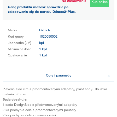
Na zamówienie
Kup online
Cenę produktu możesz sprawdzić po
zalogowaniu się do portalu Démos24Plus.
Marka
Hettich
Kod grupy
1020050502
Jednostka (JM)
kpl
Minimalna ilość
1 kpl
Opakowanie
1 kpl
Opis i parametry
Plavené sklo čiré s předmontovanými adaptéry, plast šedý. Tloušťka
materiálu 6 mm.
Sada obsahuje:
1 sada DesignSide s předmontovanými adaptéry
2 ks příchytka čela s předmontovanými pouzdry
2 ks příchytka čela k našroubování