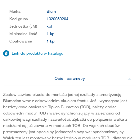
Marka
Blum
Kod grupy
1020050204
Jednostka (JM)
kpl
Minimalna ilość
1 kpl
Opakowanie
1 kpl
Link do produktu w katalogu
Opis i parametry
Zestaw zawiera okucia do montażu jednej szuflady z amortyzacją
Blumotion wraz z odpowiednim okuciem frontu. Jeśli wymagane jest
bezdotykowe otwieranie Tip-on Blumotion (TOB), należy dodać
odpowiedni moduł TOB i wałek synchronizujący w zależności od
całkowitej wagi szuflady i zawartości. Zębatki do połączenia wałka z
modułami są już zawarte w modułach TOB. Do wąskich obudów
przeznaczony jest specjalny jednoczęściowy wał synchronizacyjny.
Wałek ten jest montowany bezpośrednio w modułach TOB i dlatego nie