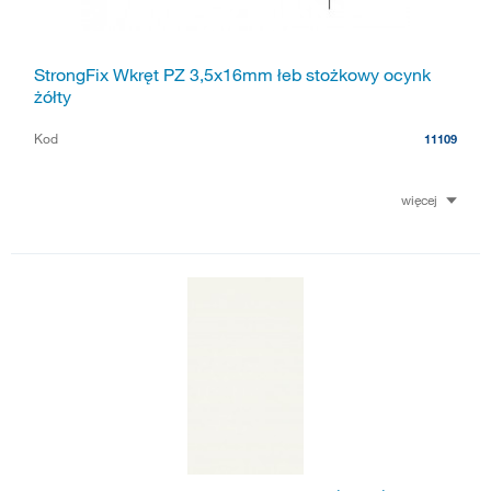
StrongFix Wkręt PZ 3,5x16mm łeb stożkowy ocynk
żółty
Kod
11109
więcej