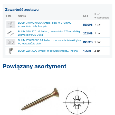
Zawartość zestawu
Ilość
Foto
Nazwa
Kod
w komplecie
BLUM 378M2702SA Antaro, boki M 270mm,
IN020B
1 par
jedwabiście biały, komplet
BLUM 578.2701M Antaro, prowadnice 270mm/30kg,
282109
1 par
Blumotion/TOB 30kg
BLUM Z30M000S.04 Antaro, mocowanie ścianki tylnej
IN102B
1 par
M, jedwabiście biały
12689
BLUM ZSF.39A2 Antaro, mocowanie frontu, Inserta
2 szt
Powiązany asortyment