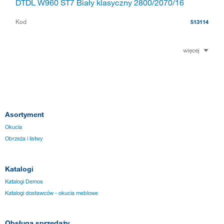
DTDL W960 ST7 Biały klasyczny 2800/2070/16
Kod
513114
więcej
Asortyment
Okucia
Obrzeża i listwy
Katalogi
Katalogi Demos
Katalogi dostawców - okucia meblowe
Obsługa sprzedaży