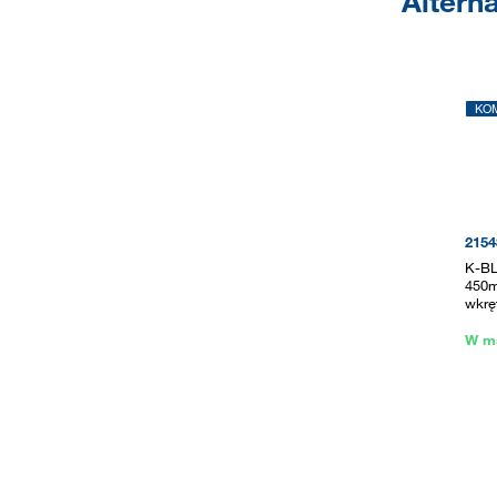
Altern
KO
2154
K-BL
450m
wkrę
W m