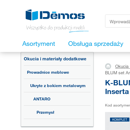
Asortyment
Obsługa sprzedaży
Okucia i materiały dodatkowe
Okucia 
Prowadnice meblowe
BLUM set Ant
K-BLUM
Ukryte z bokiem metalowym
Inserta
ANTARO
Kod asortyme
Przemysł
KOMPLET