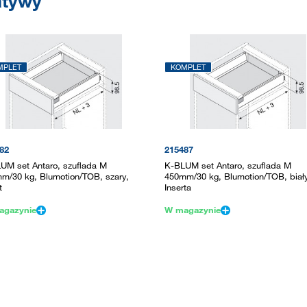
atywy
MPLET
KOMPLET
82
215487
UM set Antaro, szuflada M
K-BLUM set Antaro, szuflada M
m/30 kg, Blumotion/TOB, szary,
450mm/30 kg, Blumotion/TOB, biały
t
Inserta
agazynie
W magazynie