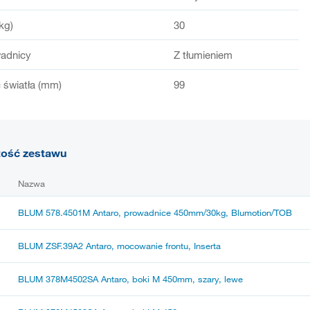
kg)
30
adnicy
Z tłumieniem
światła (mm)
99
tość zestawu
Nazwa
BLUM 578.4501M Antaro, prowadnice 450mm/30kg, Blumotion/TOB
BLUM ZSF.39A2 Antaro, mocowanie frontu, Inserta
BLUM 378M4502SA Antaro, boki M 450mm, szary, lewe