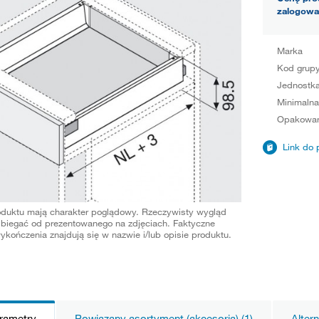
zalogowa
Marka
Kod grup
Jednostka
Minimalna
Opakowan
Link do 
oduktu mają charakter poglądowy. Rzeczywisty wygląd
biegać od prezentowanego na zdjęciach. Faktyczne
ykończenia znajdują się w nazwie i/lub opisie produktu.
arametry
Powiązany asortyment (akcesoria) (1)
Alter