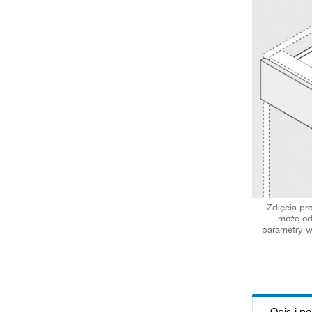
Zdjęcia pr
może od
parametry w
Opis i p