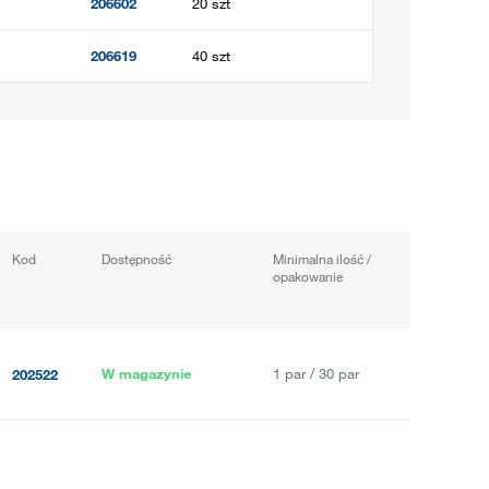
206602
20 szt
206619
40 szt
Kod
Dostępność
Minimalna ilość /
opakowanie
W magazynie
1 par / 30 par
202522