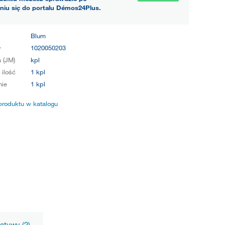
niu się do portalu Démos24Plus.
Blum
y
1020050203
 (JM)
kpl
 ilość
1 kpl
ie
1 kpl
produktu w katalogu
natywy (2)