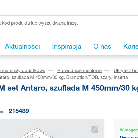
Aktualności
Inspiracja
O nas
Kari
i materiały dodatkowe
Prowadnice meblowe
Ukryte z b
aro, szuflada M 450mm/30 kg, Blumotion/TOB, szary, Inserta
 set Antaro, szuflada M 450mm/30 kg
215489
ntu
W magaz
Cenę pro