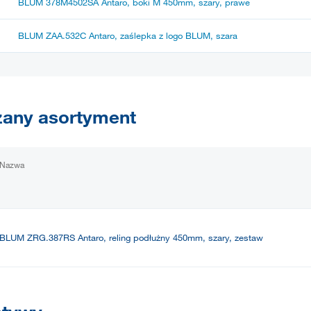
BLUM 378M4502SA Antaro, boki M 450mm, szary, prawe
BLUM ZAA.532C Antaro, zaślepka z logo BLUM, szara
any asortyment
Nazwa
BLUM ZRG.387RS Antaro, reling podłużny 450mm, szary, zestaw