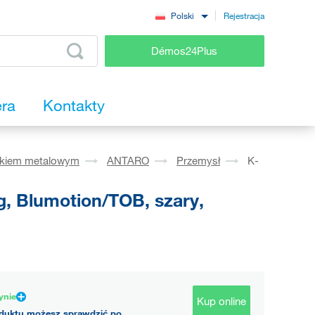
Rejestracja
Polski
Démos24Plus
era
Kontakty
okiem metalowym
ANTARO
Przemysł
K-
, Blumotion/TOB, szary,
ynie
Kup online
duktu możesz sprawdzić po