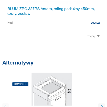
BLUM ZRG.387RS Antaro, reling podłużny 450mm,
szary, zestaw
Kod
202522
więcej
Alternatywy
KOMPLET
KOMP