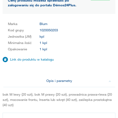
Cenę produktu możesz sprawdzić po
zalogowaniu się do portalu Démos24Plus.
Marka
Blum
Kod grupy
1020050203
Jednostka (JM)
kpl
Minimalna ilość
1 kpl
Opakowanie
1 kpl
Link do produktu w katalogu
Opis i parametry
bok M lewy (20 szt), bok M prawy (20 szt), prowadnica prawa+lewa (20
szt), mocowanie frontu, Inserta lub wkręt (40 szt), zaślepka prostokątna
(40 szt)