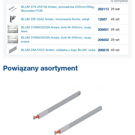
w komplecie
BLUM 578.4501M Antaro, prowadnice 450mm/30kg,
282113
20 par
Blumotion/TOB
12687
BLUM ZSF.35A2 Antaro, mocowanie frontu, wkręt
40 szt
BLUM 378M4502SA Antaro, boki M 450mm, szary,
206601
20 szt
lewe
BLUM 378M4502SA Antaro, boki M 450mm, szary,
206602
20 szt
prawe
206619
BLUM ZAA.532C Antaro, zaślepka z logo BLUM, szara
40 szt
Powiązany asortyment