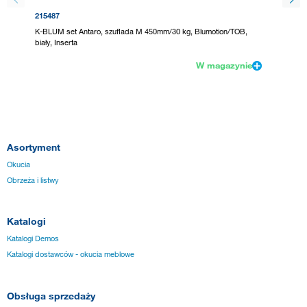
215487
215489
K-BLUM set Antaro, szuflada M 450mm/30 kg, Blumotion/TOB,
K-BLUM 
biały, Inserta
szary, I
W magazynie
Asortyment
Okucia
Obrzeża i listwy
Katalogi
Katalogi Demos
Katalogi dostawców - okucia meblowe
Obsługa sprzedaży