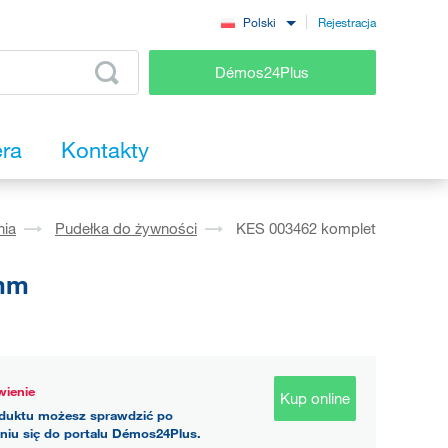
Rejestracja
Polski
Démos24Plus
era
Kontakty
nia
Pudełka do żywności
KES 003462 komplet
0mm
ienie
Kup online
duktu możesz sprawdzić po
niu się do portalu Démos24Plus.