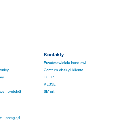
Kontakty
Przedstawiciele handlowi
wnicy
Centrum obsługi klienta
rmy
TULIP
KESSE
e i protokół
SM´art
w - przegląd