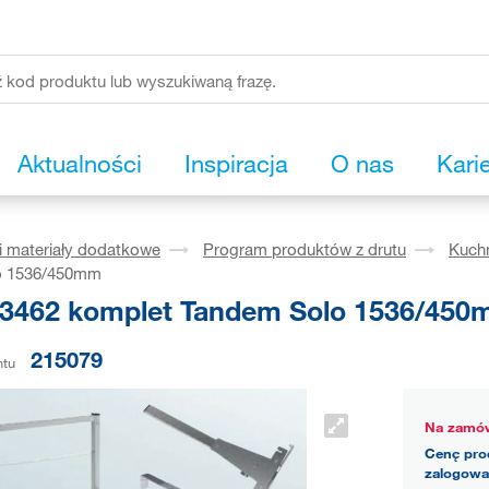
Aktualności
Inspiracja
O nas
Kari
i materiały dodatkowe
Program produktów z drutu
Kuch
o 1536/450mm
3462 komplet Tandem Solo 1536/45
215079
ntu
Na zamów
Cenę pro
zalogowa