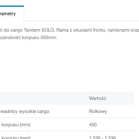
arametry
ć do cargo Tandem SOLO. Rama z okuciami frontu, ramionami oraz
szerokość korpusu 450mm.
Wartość
owadnicy wysokie cargo
Rolkowy
 korpusu (mm)
450
 korpusu (mm)
1 536 - 1 536