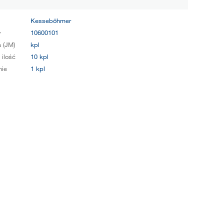
Kesseböhmer
y
10600101
 (JM)
kpl
 ilość
10 kpl
ie
1 kpl