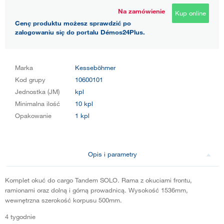
Na zamówienie
Kup online
Cenę produktu możesz sprawdzić po
zalogowaniu się do portalu Démos24Plus.
Marka
Kesseböhmer
Kod grupy
10600101
Jednostka (JM)
kpl
Minimalna ilość
10 kpl
Opakowanie
1 kpl
Opis i parametry
Komplet okuć do cargo Tandem SOLO. Rama z okuciami frontu,
ramionami oraz dolną i górną prowadnicą. Wysokość 1536mm,
wewnętrzna szerokość korpusu 500mm.
4 tygodnie