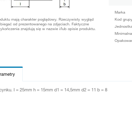
Marka
oduktu mają charakter poglądowy. Rzeczywisty wygląd
Kod grup
biegać od prezentowanego na zdjęciach. Faktyczne
Jednostka
ykończenia znajdują się w nazwie i/lub opisie produktu.
Minimalna
Opakowan
arametry
 cynku. I = 25mm h = 15mm d1 = 14,5mm d2 = 11 b = 8