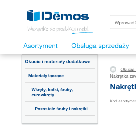
Asortyment
Obsługa sprzedaży
Okucia i materiały dodatkowe
Okucia 
Materiały łączące
Nakrętka za
Nakręt
Wkręty, kołki, śruby,
eurowkręty
Kod asortyme
Pozostałe śruby i nakrętki