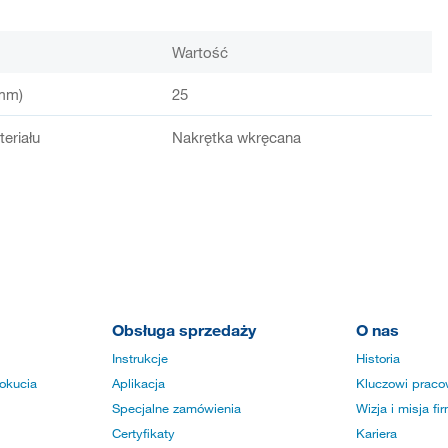
Wartość
mm)
25
eriału
Nakrętka wkręcana
Obsługa sprzedaży
O nas
Instrukcje
Historia
okucia
Aplikacja
Kluczowi praco
Specjalne zamówienia
Wizja i misja fi
Certyfikaty
Kariera