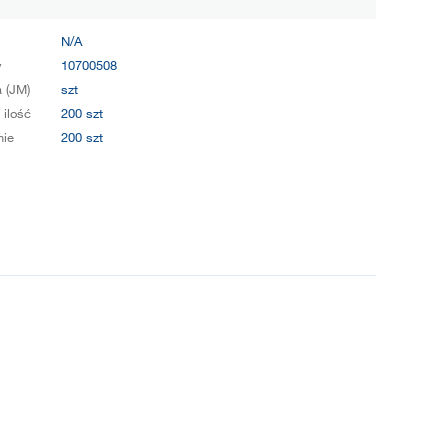
N/A
y
10700508
 (JM)
szt
 ilość
200 szt
ie
200 szt