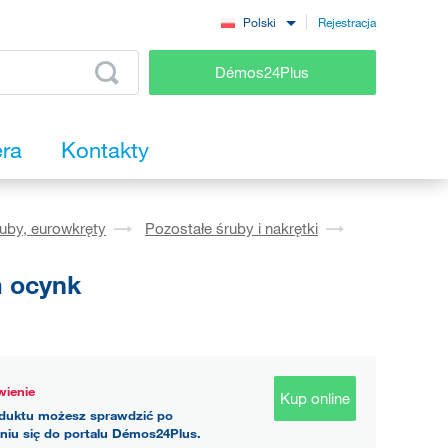
Rejestracja
Polski
Démos24Plus
era
Kontakty
ruby, eurowkręty
Pozostałe śruby i nakrętki
m ocynk
ienie
Kup online
duktu możesz sprawdzić po
niu się do portalu Démos24Plus.