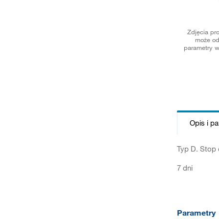
Zdjęcia pr
może od
parametry w
Opis i p
Typ D. Stop
7 dni
Parametry