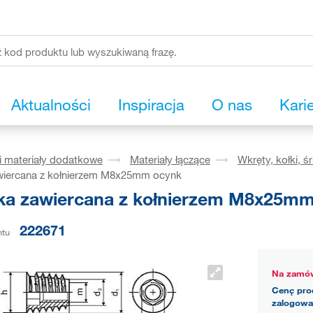
Aktualności
Inspiracja
O nas
Kari
i materiały dodatkowe
Materiały łączące
Wkręty, kołki, ś
wiercana z kołnierzem M8x25mm ocynk
ka zawiercana z kołnierzem M8x25m
222671
ntu
Na zamów
Cenę pro
zalogowa