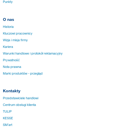
Punkty
O nas
Historia
Kluczowi pracownicy
Wizja i misja firmy
Kariera
Warunki handlowe i protokół reklamacyjny
Prywatność
Nota prawna
Marki produktów - przegląd
Kontakty
Przedstawiciele handlowi
Centrum obsługi klienta
TULIP
KESSE
SM´art