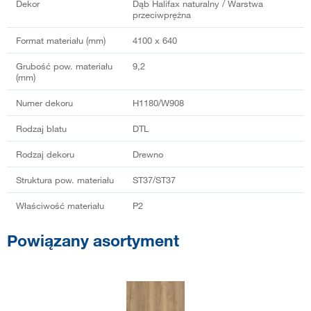
Dekor
Dąb Halifax naturalny / Warstwa
przeciwprężna
Format materiału (mm)
4100 x 640
Grubość pow. materiału
9,2
(mm)
Numer dekoru
H1180/W908
Rodzaj blatu
DTL
Rodzaj dekoru
Drewno
Struktura pow. materiału
ST37/ST37
Właściwość materiału
P2
Powiązany asortyment