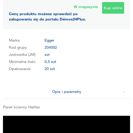
W magazynie
Kup online
Cenę produktu możesz sprawdzić po
zalogowaniu się do portalu Démos24Plus.
Marka
Egger
Kod grupy
204002
Jednostka (JM)
szt
Minimalna ilość
0,5 szt
Opakowanie
20 szt
Opis i parametry
Panel ścienny Halifax