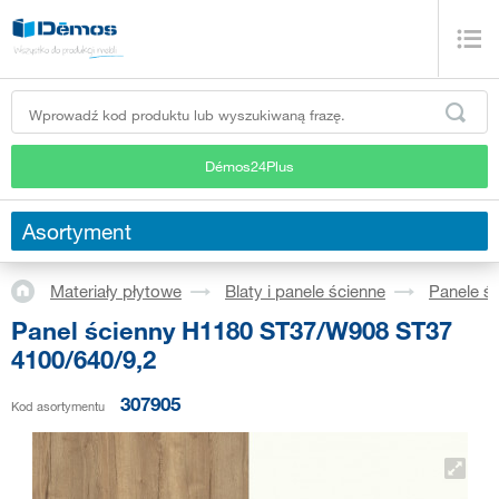
Démos24Plus
Asortyment
Materiały płytowe
Blaty i panele ścienne
Panele ś
Panel ścienny H1180 ST37/W908 ST37
4100/640/9,2
307905
Kod asortymentu