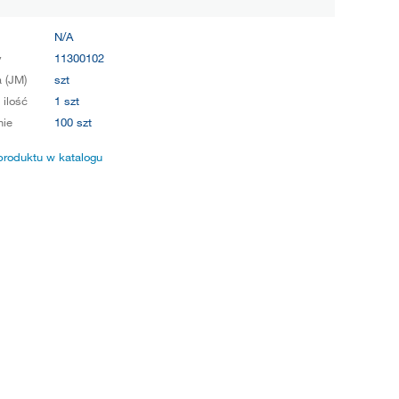
N/A
y
11300102
 (JM)
szt
 ilość
1 szt
ie
100 szt
produktu w katalogu