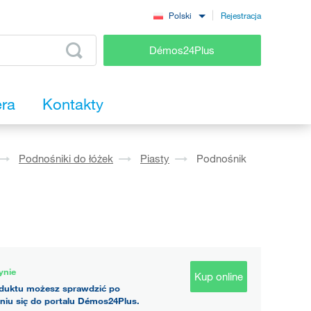
Rejestracja
Polski
Démos24Plus
era
Kontakty
Podnośniki do łóżek
Piasty
Podnośnik
ynie
Kup online
duktu możesz sprawdzić po
niu się do portalu Démos24Plus.