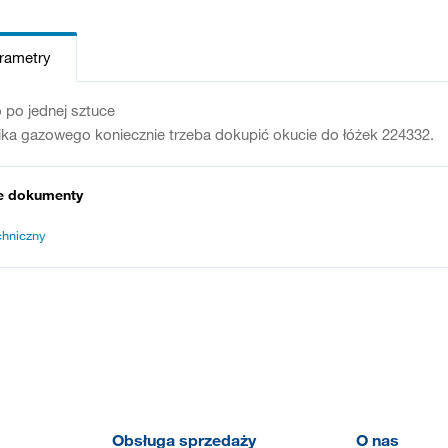
arametry
 po jednej sztuce
ka gazowego koniecznie trzeba dokupić okucie do łóżek 224332.
e dokumenty
chniczny
Obsługa sprzedaży
O nas