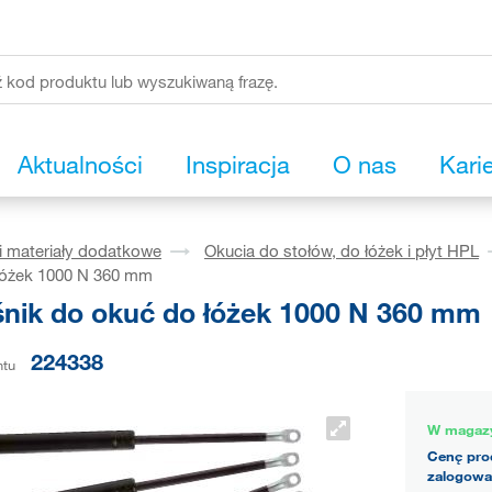
Aktualności
Inspiracja
O nas
Kari
i materiały dodatkowe
Okucia do stołów, do łóżek i płyt HPL
łóżek 1000 N 360 mm
nik do okuć do łóżek 1000 N 360 mm
224338
ntu
W magaz
Cenę pro
zalogowa