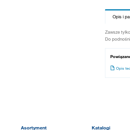
Opis i p
Zawsze tylko
Do podnośni
Powiązan
Opis te
Asortyment
Katalogi