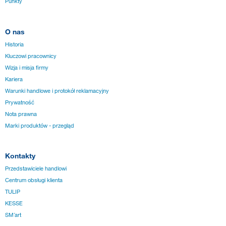
Punkty
O nas
Historia
Kluczowi pracownicy
Wizja i misja firmy
Kariera
Warunki handlowe i protokół reklamacyjny
Prywatność
Nota prawna
Marki produktów - przegląd
Kontakty
Przedstawiciele handlowi
Centrum obsługi klienta
TULIP
KESSE
SM´art