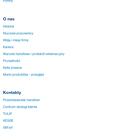
Punkty
O nas
Historia
Kluczowi pracownicy
Wizja i misja firmy
Kariera
Warunki handlowe i protokół reklamacyjny
Prywatność
Nota prawna
Marki produktów - przegląd
Kontakty
Przedstawiciele handlowi
Centrum obsługi klienta
TULIP
KESSE
SM´art