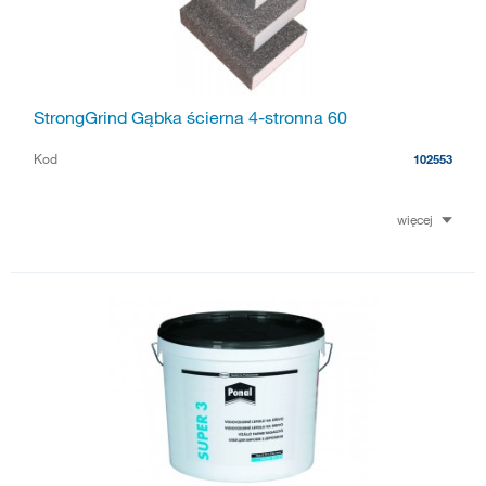
StrongGrind Gąbka ścierna 4-stronna 60
Kod
102553
więcej