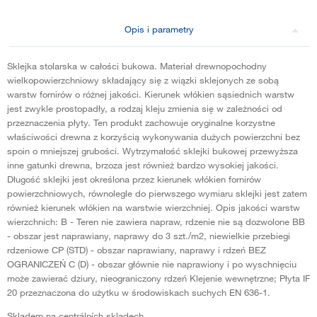
Opis i parametry
Sklejka stolarska w całości bukowa. Materiał drewnopochodny
wielkopowierzchniowy składający się z wiązki sklejonych ze sobą
warstw fornirów o różnej jakości. Kierunek włókien sąsiednich warstw
jest zwykle prostopadły, a rodzaj kleju zmienia się w zależności od
przeznaczenia płyty. Ten produkt zachowuje oryginalne korzystne
właściwości drewna z korzyścią wykonywania dużych powierzchni bez
spoin o mniejszej grubości. Wytrzymałość sklejki bukowej przewyższa
inne gatunki drewna, brzoza jest również bardzo wysokiej jakości.
Długość sklejki jest określona przez kierunek włókien fornirów
powierzchniowych, równolegle do pierwszego wymiaru sklejki jest zatem
również kierunek włókien na warstwie wierzchniej. Opis jakości warstw
wierzchnich: B - Teren nie zawiera napraw, rdzenie nie są dozwolone BB
- obszar jest naprawiany, naprawy do 3 szt./m2, niewielkie przebiegi
rdzeniowe CP (STD) - obszar naprawiany, naprawy i rdzeń BEZ
OGRANICZEŃ C (D) - obszar głównie nie naprawiony i po wyschnięciu
może zawierać dziury, nieograniczony rdzeń Klejenie wewnętrzne; Płyta IF
20 przeznaczona do użytku w środowiskach suchych EN 636-1.
Skladem na centrálních skladech