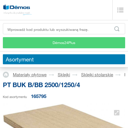
Démos24Plus
Asortyment
Materiały płytowe
Sklejki
Sklejki stolarskie
P
PT BUK B/BB 2500/1250/4
165795
Kod asortymentu