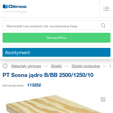
Démos24Plus
Asortyment
Materiały płytowe
Sklejki
Sklejki stolarskie
P
PT Sosna jądro B/BB 2500/1250/10
113252
Kod asortymentu