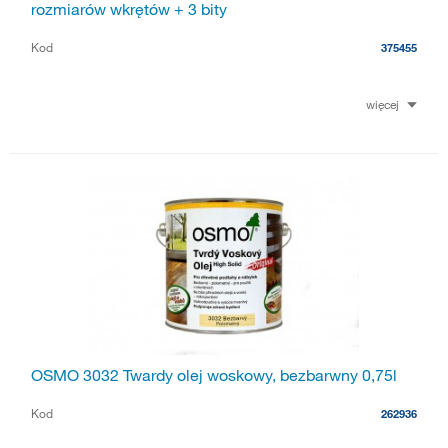
rozmiarów wkrętów + 3 bity
Kod
375455
więcej
OSMO 3032 Twardy olej woskowy, bezbarwny 0,75l
Kod
262936