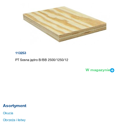
113253
PT Sosna jądro B/BB 2500/1250/12
W magazynie
Asortyment
Okucia
Obrzeża i listwy