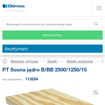
Démos24Plus
Asortyment
Materiały płytowe
Sklejki
Sklejki stolarskie
P
PT Sosna jądro B/BB 2500/1250/15
113254
Kod asortymentu