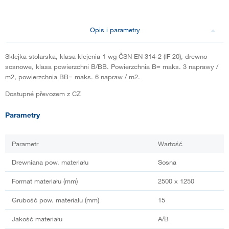
Opis i parametry
Sklejka stolarska, klasa klejenia 1 wg ČSN EN 314-2 (IF 20), drewno
sosnowe, klasa powierzchni B/BB. Powierzchnia B= maks. 3 naprawy /
m2, powierzchnia BB= maks. 6 napraw / m2.
Dostupné převozem z CZ
Parametry
Parametr
Wartość
Drewniana pow. materiału
Sosna
Format materiału (mm)
2500 x 1250
Grubość pow. materiału (mm)
15
Jakość materiału
A/B