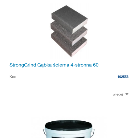
StrongGrind Gąbka ścierna 4-stronna 60
Kod
102553
więcej