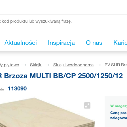
Aktualności
Inspiracja
O nas
Kari
ły płytowe
Sklejki
Sklejki wodoodporne
PV SUR Brz
 Brzoza MULTI BB/CP 2500/1250/12
113090
ntu
W magaz
Cenę pro
zalogowa