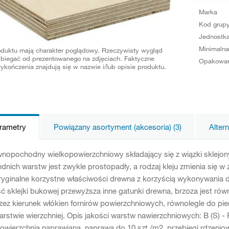
Marka
Kod grup
Jednostka
Minimalna
oduktu mają charakter poglądowy. Rzeczywisty wygląd
biegać od prezentowanego na zdjęciach. Faktyczne
Opakowan
ykończenia znajdują się w nazwie i/lub opisie produktu.
arametry
Powiązany asortyment (akcesoria) (3)
Alter
wnopochodny wielkopowierzchniowy składający się z wiązki sklejony
ednich warstw jest zwykle prostopadły, a rodzaj kleju zmienia się w
yginalne korzystne właściwości drewna z korzyścią wykonywania d
 sklejki bukowej przewyższa inne gatunki drewna, brzoza jest równi
zez kierunek włókien fornirów powierzchniowych, równolegle do pie
arstwie wierzchniej. Opis jakości warstw nawierzchniowych: B (S) -
powierzchnia naprawiana, naprawa do 10 szt./m2, przebiegi rdzeni