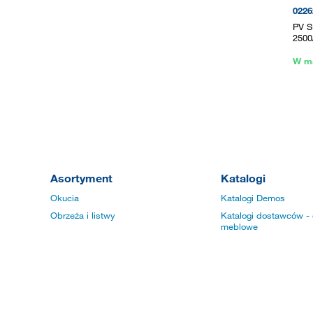
0226
PV S
2500
W m
Asortyment
Katalogi
Okucia
Katalogi Demos
Obrzeża i listwy
Katalogi dostawców - 
meblowe