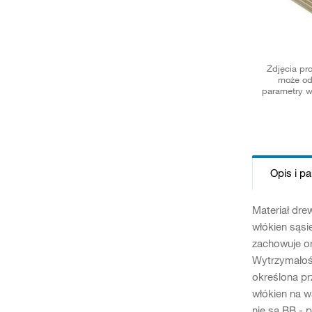
Zdjęcia pr
może od
parametry w
Opis i p
Materiał dre
włókien sąsi
zachowuje or
Wytrzymałość
określona pr
włókien na w
nie są BB - 