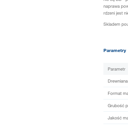
naprawa powy
rdzeni jest 
Skladem pou
Parametry
Parametr
Drewniana
Format ma
Grubość p
Jakość ma