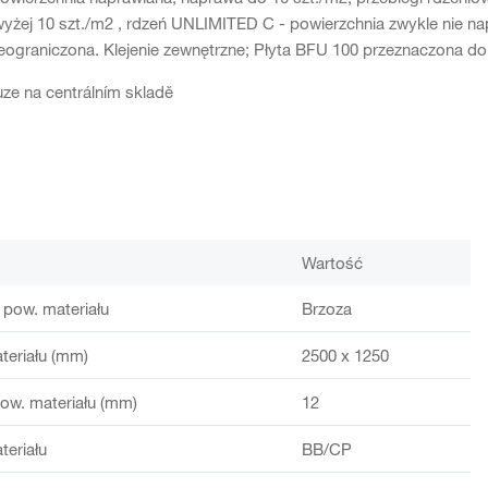
żej 10 szt./m2 , rdzeń UNLIMITED C - powierzchnia zwykle nie nap
nieograniczona. Klejenie zewnętrzne; Płyta BFU 100 przeznaczona 
ze na centrálním skladě
Wartość
 pow. materiału
Brzoza
teriału (mm)
2500 x 1250
ow. materiału (mm)
12
teriału
BB/CP