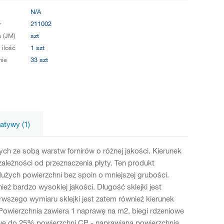
N/A
y
211002
 (JM)
szt
 ilość
1 szt
ie
33 szt
natywy (1)
ch ze sobą warstw fornirów o różnej jakości. Kierunek
 zależności od przeznaczenia płyty. Ten produkt
użych powierzchni bez spoin o mniejszej grubości.
eż bardzo wysokiej jakości. Długość sklejki jest
rwszego wymiaru sklejki jest zatem również kierunek
 Powierzchnia zawiera 1 naprawę na m2, biegi rdzeniowe
owe do 25% powierzchni CP - naprawiana powierzchnia,