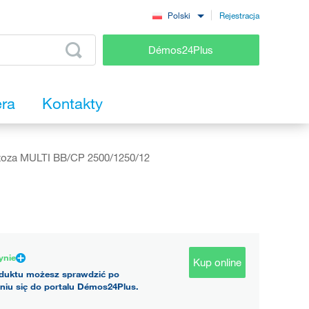
Rejestracja
Polski
Démos24Plus
era
Kontakty
oza MULTI BB/CP 2500/1250/12
ynie
Kup online
duktu możesz sprawdzić po
niu się do portalu Démos24Plus.