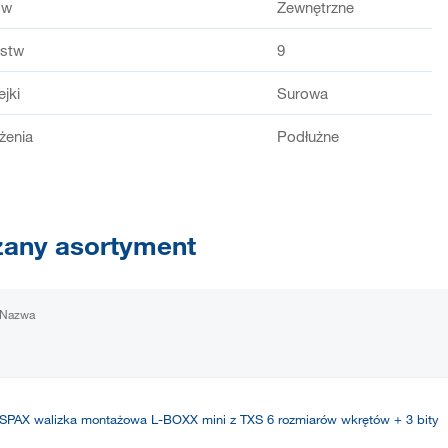
ów
Zewnętrzne
rstw
9
ejki
Surowa
żenia
Podłużne
any asortyment
Nazwa
SPAX walizka montażowa L-BOXX mini z TXS 6 rozmiarów wkrętów + 3 bity