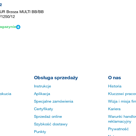
2
UR Brzoza MULTI BB/BB
/1250/12
agazynie
Obsługa sprzedaży
O nas
Instrukcje
Historia
okucia
Aplikacja
Kluczowi praco
Specjalne zamówienia
Wizja i misja fi
Certyfikaty
Kariera
Sprzedaż online
Warunki handlow
reklamacyjny
Szybkość dostawy
Prywatność
Punkty