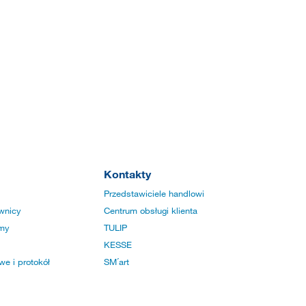
Kontakty
Przedstawiciele handlowi
wnicy
Centrum obsługi klienta
rmy
TULIP
KESSE
e i protokół
SM´art