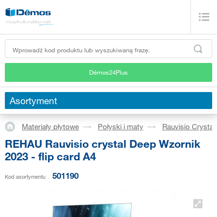
Démos24Plus
Asortyment
Materiały płytowe
Połyski i maty
Rauvisio Crystal
REHAU Rauvisio crystal Deep Wzornik
2023 - flip card A4
501190
Kod asortymentu