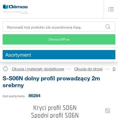
Démos24Plus
Asortyment
Okucia i materiały dodatkowe
Okucia do drzwi
Dr
S-S06N dolny profil prowadzący 2m
srebrny
86284
Kod asortymentu