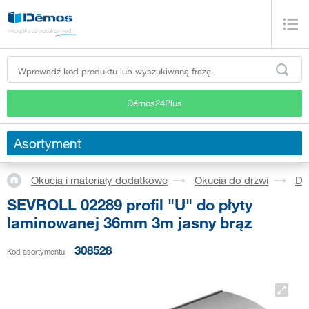
Démos24Plus
Asortyment
Okucia i materiały dodatkowe
Okucia do drzwi
Dr
SEVROLL 02289 profil "U" do płyty
laminowanej 36mm 3m jasny brąz
308528
Kod asortymentu