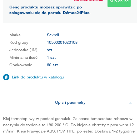
Kup online
Cenę produktu możesz sprawdzić po
zalogowaniu się do portalu Démos24Plus.
Marka
Sevroll
Kod grupy
10500201020108
Jednostka (JM)
szt
Minimalna ilość
1 szt
Opakowanie
60 szt
Link do produktu w katalogu
Opis i parametry
Klej termotopliwy w postaci granulek. Zalecana temperatura robocza w
naczyniu do topienia to 180-200 ° C. Do klejenia obrzeży z posuwem 12
m/min. Kleje krawędzie ABS, PCV, HPL, poliester. Dostawa 1-2 tygodnie