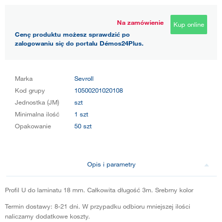
Na zamówienie
Kup online
Cenę produktu możesz sprawdzić po
zalogowaniu się do portalu Démos24Plus.
Marka
Sevroll
Kod grupy
10500201020108
Jednostka (JM)
szt
Minimalna ilość
1 szt
Opakowanie
50 szt
Opis i parametry
Profil U do laminatu 18 mm. Całkowita długość 3m. Srebrny kolor
Termin dostawy: 8-21 dni. W przypadku odbioru mniejszej ilości
naliczamy dodatkowe koszty.