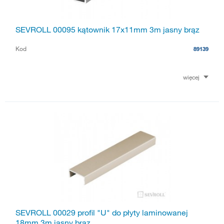
SEVROLL 00095 kątownik 17x11mm 3m jasny brąz
Kod
89139
więcej
SEVROLL 00029 profil "U" do płyty laminowanej
18mm 3m jasny brąz