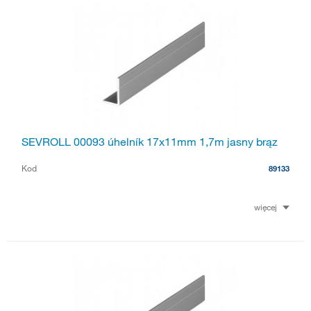
SEVROLL 00093 úhelník 17x11mm 1,7m jasny brąz
Kod
89133
więcej