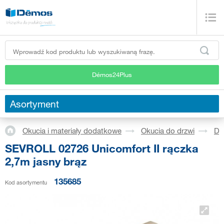
Démos24Plus
Asortyment
Okucia i materiały dodatkowe
Okucia do drzwi
Dr
SEVROLL 02726 Unicomfort II rączka
2,7m jasny brąz
135685
Kod asortymentu