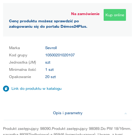
Na zamówienie
Kup online
Cenę produktu możesz sprawdzić po
zalogowaniu się do portalu Démos24Plus.
Marka
Sevroll
Kod grupy
10500201020107
Jednostka (JM)
szt
Minimalna ilość
1 szt
Opakowanie
20 szt
Link do produktu w katalogu
Opis i parametry
Produkt zastępujący 98090.Produkt zastępujący 98089.Do PW 18/16mm.
szczotka 89297(odbojowa) a 95946 (przeciwkurzowa). Uwaga, z tymi