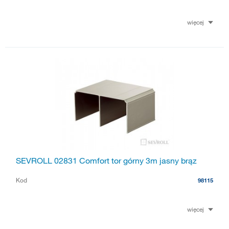
więcej
SEVROLL 02831 Comfort tor górny 3m jasny brąz
Kod
98115
więcej