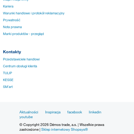
Kariera
Warunki handlowe i protokół reklamacyjny
Prywatność
Nota prawna
Marki produktów - przegląd
Kontakty
Przedstawiciele handlowi
Centrum obsługi klienta
TULIP
KESSE
SM´art
Aktualności
Inspiracja
facebook
linkedin
youtube
© Copyright 2026 Démos trade, a.s. | Wszelkie prawa
zastrzeżone |
Sklep internetowy Shopsys®