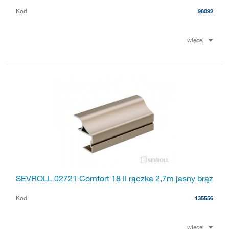
Kod
98092
więcej
SEVROLL 02721 Comfort 18 II rączka 2,7m jasny brąz
Kod
135556
więcej