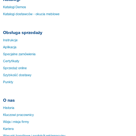
Katalogi Demos
Katalogi dostawców - okucia meblowe
Obsługa sprzedaży
Instrukcje
Aplikacja
Specjalne zamówienia
Certyfikaty
Sprzedaż online
Szybkość dostawy
Punkty
O nas
Historia
Kluczowi pracownicy
Wizja i misja firmy
Kariera
Warunki handlowe i protokół reklamacyjny