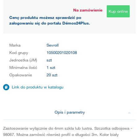
Na zamówienie
Kup online
Cenę produktu możesz sprawdzić po
zalogowaniu się do portalu Démos24Plus.
Marka
Sevroll
Kod grupy
10500201020108
Jednostka (JM)
szt
Minimalna ilość
1 szt
Opakowanie
20 szt
Link do produktu w katalogu
Opis i parametry
Zastosowanie wyłącznie do 4mm szkła lub lustra. Szczotka odbojowa -
98067. Można zamówić również profil o długości 3m. Kolor biały