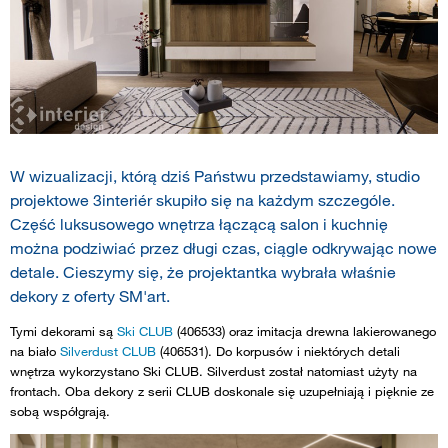
W wizualizacji, którą dziś Państwu przedstawiamy, studio
projektowe 3interiér skupiło się na każdym szczególe.
Część luksusowego wnętrza łączącą salon i kuchnię
można podziwiać przez długi czas, ciągle odkrywając nowe
detale. Cieszymy się, że projektantka wybrała właśnie
dekory z oferty SM'art.
Tymi dekorami są
Ski CLUB
(406533) oraz imitacja drewna lakierowanego
na biało
Silverdust CLUB
(406531). Do korpusów i niektórych detali
wnętrza wykorzystano Ski CLUB. Silverdust został natomiast użyty na
frontach. Oba dekory z serii CLUB doskonale się uzupełniają i pięknie ze
sobą współgrają.