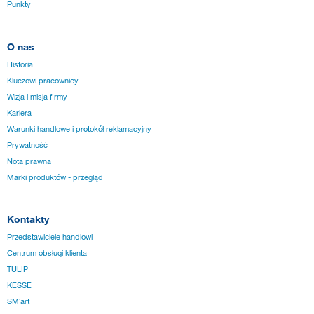
Punkty
O nas
Historia
Kluczowi pracownicy
Wizja i misja firmy
Kariera
Warunki handlowe i protokół reklamacyjny
Prywatność
Nota prawna
Marki produktów - przegląd
Kontakty
Przedstawiciele handlowi
Centrum obsługi klienta
TULIP
KESSE
SM´art