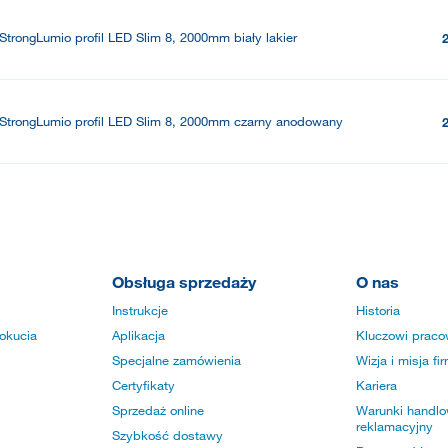
StrongLumio profil LED Slim 8, 2000mm biały lakier
StrongLumio profil LED Slim 8, 2000mm czarny anodowany
Obsługa sprzedaży
O nas
Instrukcje
Historia
okucia
Aplikacja
Kluczowi praco
Specjalne zamówienia
Wizja i misja fi
Certyfikaty
Kariera
Sprzedaż online
Warunki handlow
reklamacyjny
Szybkość dostawy