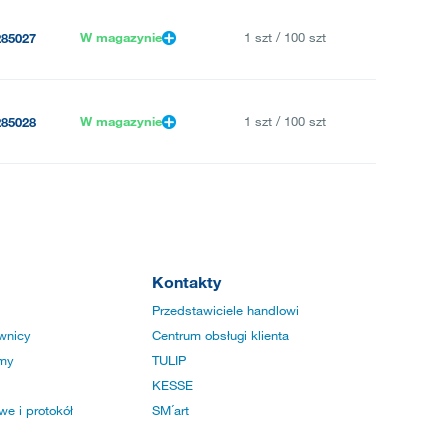
W magazynie
1 szt / 100 szt
285027
W magazynie
1 szt / 100 szt
285028
Kontakty
Przedstawiciele handlowi
wnicy
Centrum obsługi klienta
rmy
TULIP
KESSE
e i protokół
SM´art