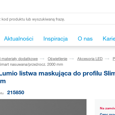
Aktualności
Inspiracja
O nas
Kari
i materiały dodatkowe
Oświetlenie
Akcesoria LED
P
m/Smart nasuwana/przeźrocz. 2000 mm
Lumio listwa maskująca do profilu Sl
mm
215850
ntu
Na zamów
Cenę pro