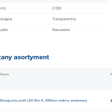
mm)
2 000
skująca
Transparentny
sadki
Nasuwana
any asortyment
Nazwa
StrongLumio profil LED Slim 8, 2000mm srebrny anodowany