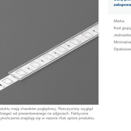
zalogowa
Marka
Kod grup
Jednostka
Minimalna
Opakowan
oduktu mają charakter poglądowy. Rzeczywisty wygląd
biegać od prezentowanego na zdjęciach. Faktyczne
ykończenia znajdują się w nazwie i/lub opisie produktu.