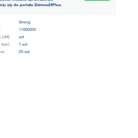
niu się do portalu Démos24Plus.
Strong
y
11000302
 (JM)
szt
 ilość
1 szt
ie
20 szt