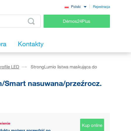
Rejestracja
Polski
Démos24Plus
era
Kontakty
rofile LED
StrongLumio listwa maskująca do
im/Smart nasuwana/przeźrocz.
ienie
Kup online
duktu możesz sprawdzić po