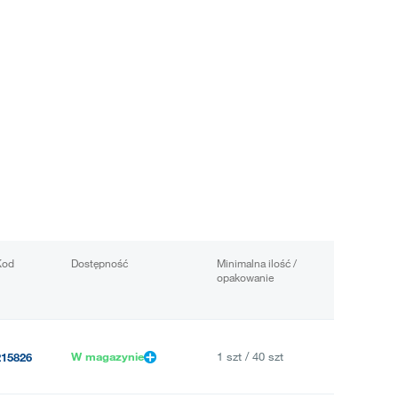
Kod
Dostępność
Minimalna ilość /
opakowanie
W magazynie
1 szt / 40 szt
215826