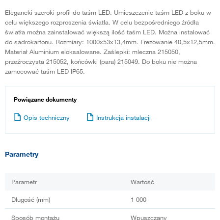
Elegancki szeroki profil do taśm LED. Umieszczenie taśm LED z boku w
celu większego rozproszenia światła. W celu bezpośredniego źródła
światła można zainstalować większą ilość taśm LED. Można instalować
do sadrokartonu. Rozmiary: 1000x53x13,4mm. Frezowanie 40,5x12,5mm.
Materiał Aluminium eloksalowane. Zaślepki: mleczna 215050,
przeźroczysta 215052, końcówki (para) 215049. Do boku nie można
zamocować taśm LED IP65.
Powiązane dokumenty
Opis techniczny
Instrukcja instalacji
Parametry
Parametr
Wartość
Długość (mm)
1 000
Sposób montażu
Wpuszczany