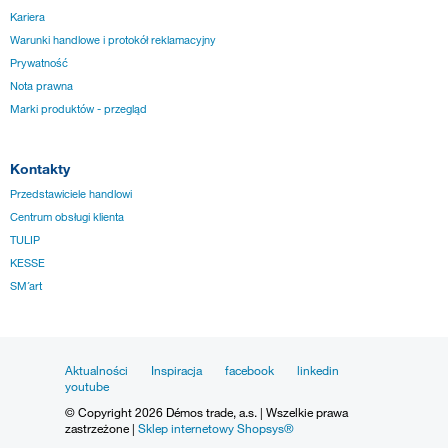
Kariera
Warunki handlowe i protokół reklamacyjny
Prywatność
Nota prawna
Marki produktów - przegląd
Kontakty
Przedstawiciele handlowi
Centrum obsługi klienta
TULIP
KESSE
SM´art
Aktualności
Inspiracja
facebook
linkedin
youtube
© Copyright 2026 Démos trade, a.s. | Wszelkie prawa
zastrzeżone |
Sklep internetowy Shopsys®