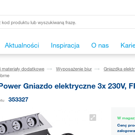
Aktualności
Inspiracja
O nas
Kari
i materiały dodatkowe
Wyposażenie biur
Gniazdka elektr
ebrne
Power Gniazdo elektryczne 3x 230V, F
353327
ntu
W magaz
Cenę pro
zalogowa