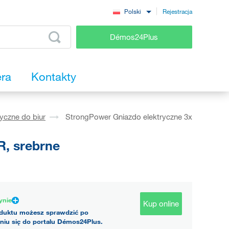
Rejestracja
Polski
Démos24Plus
era
Kontakty
yczne do biur
StrongPower Gniazdo elektryczne 3x
R, srebrne
ynie
Kup online
duktu możesz sprawdzić po
niu się do portalu Démos24Plus.