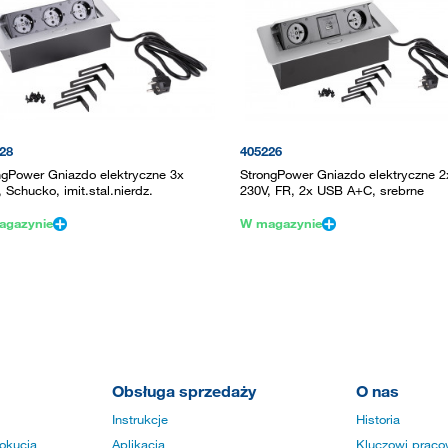
28
405226
ngPower Gniazdo elektryczne 3x
StrongPower Gniazdo elektryczne 2
 Schucko, imit.stal.nierdz.
230V, FR, 2x USB A+C, srebrne
agazynie
W magazynie
Obsługa sprzedaży
O nas
Instrukcje
Historia
okucia
Aplikacja
Kluczowi praco