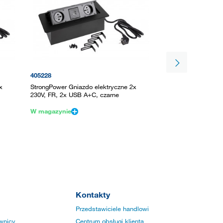
405228
405245
x
StrongPower Gniazdo elektryczne 2x
StrongPower Gniazd
230V, FR, 2x USB A+C, czarne
230V, Schuko, 2x U
W magazynie
W magazynie
Kontakty
Przedstawiciele handlowi
wnicy
Centrum obsługi klienta