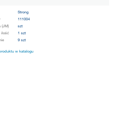
Strong
y
111004
 (JM)
szt
 ilość
1 szt
ie
9 szt
produktu w katalogu