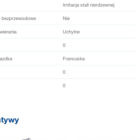
Imitacja stali nierdzewnej
e bezprzewodowe
Nie
wierania
Uchylne
0
iazdka
Francuska
0
0
atywy