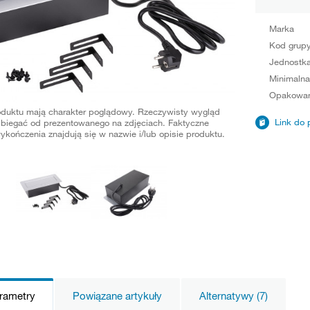
Marka
Kod grup
Jednostka
Minimalna
Opakowan
oduktu mają charakter poglądowy. Rzeczywisty wygląd
Link do 
biegać od prezentowanego na zdjęciach. Faktyczne
ykończenia znajdują się w nazwie i/lub opisie produktu.
arametry
Powiązane artykuły
Alternatywy (7)