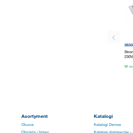
3533
Stro
230V,
W m
Asortyment
Katalogi
Okucia
Katalogi Demos
Obrzeża i listwy
Katalogi dostawców - 