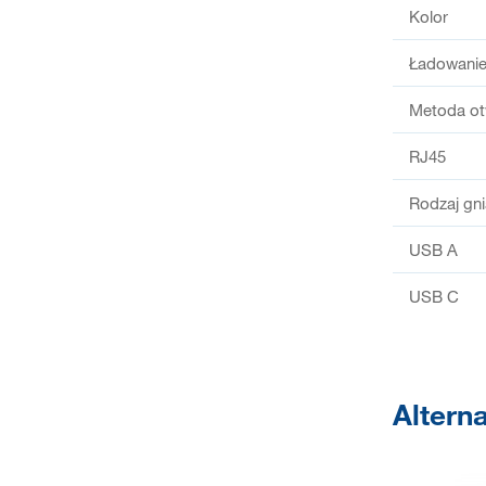
Kolor
Ładowani
Metoda ot
RJ45
Rodzaj gn
USB A
USB C
Altern