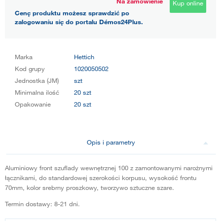
Na zamówienie
Kup online
Cenę produktu możesz sprawdzić po
zalogowaniu się do portalu Démos24Plus.
Marka
Hettich
Kod grupy
1020050502
Jednostka (JM)
szt
Minimalna ilość
20 szt
Opakowanie
20 szt
Opis i parametry
Aluminiowy front szuflady wewnętrznej 100 z zamontowanymi narożnymi
łącznikami, do standardowej szerokości korpusu, wysokość frontu
70mm, kolor srebrny proszkowy, tworzywo sztuczne szare.
Termin dostawy: 8-21 dni.