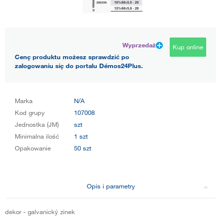
Wyprzedaż
Kup online
Cenę produktu możesz sprawdzić po
zalogowaniu się do portalu Démos24Plus.
Marka
N/A
Kod grupy
107008
Jednostka (JM)
szt
Minimalna ilość
1 szt
Opakowanie
50 szt
Opis i parametry
dekor - galvanický zinek