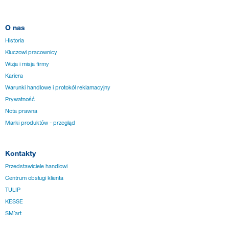
O nas
Historia
Kluczowi pracownicy
Wizja i misja firmy
Kariera
Warunki handlowe i protokół reklamacyjny
Prywatność
Nota prawna
Marki produktów - przegląd
Kontakty
Przedstawiciele handlowi
Centrum obsługi klienta
TULIP
KESSE
SM´art