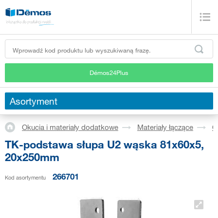
Démos24Plus
Asortyment
Okucia i materiały dodatkowe
Materiały łączące
O
TK-podstawa słupa U2 wąska 81x60x5,
20x250mm
266701
Kod asortymentu