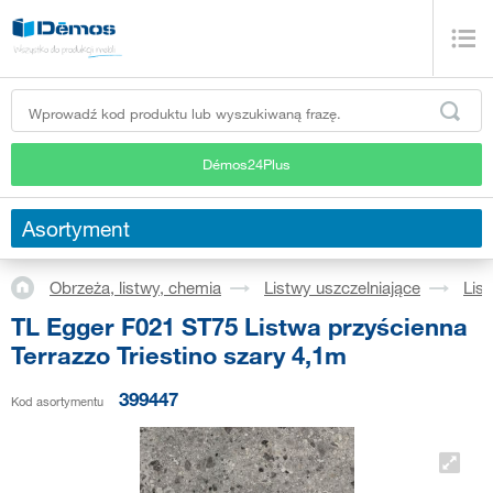
Démos24Plus
Asortyment
Obrzeża, listwy, chemia
Listwy uszczelniające
Lis
TL Egger F021 ST75 Listwa przyścienna
Terrazzo Triestino szary 4,1m
399447
Kod asortymentu