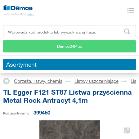
Démos24Plus
Asortyment
Obrzeża, listwy, chemia
Listwy uszczelniające
Lis
TL Egger F121 ST87 Listwa przyścienna
Metal Rock Antracyt 4,1m
399450
Kod asortymentu