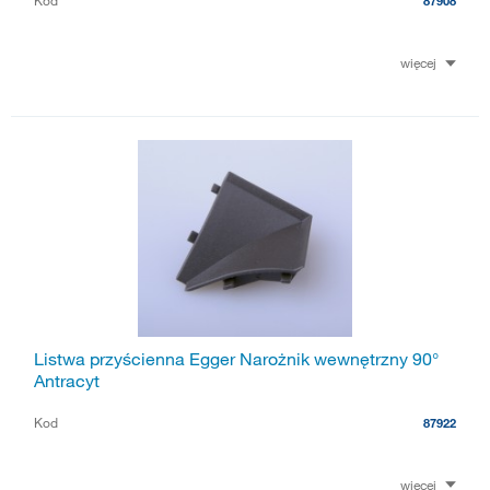
Kod
87908
więcej
Listwa przyścienna Egger Narożnik wewnętrzny 90°
Antracyt
Kod
87922
więcej