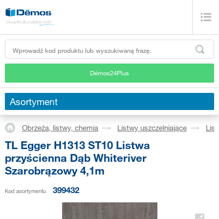
Démos24Plus
Asortyment
Obrzeża, listwy, chemia
Listwy uszczelniające
Lis
TL Egger H1313 ST10 Listwa
przyścienna Dąb Whiteriver
Szarobrązowy 4,1m
399432
Kod asortymentu