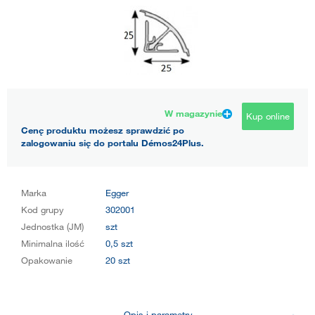
W magazynie
Kup online
Cenę produktu możesz sprawdzić po
zalogowaniu się do portalu Démos24Plus.
Marka
Egger
Kod grupy
302001
Jednostka (JM)
szt
Minimalna ilość
0,5 szt
Opakowanie
20 szt
Opis i parametry