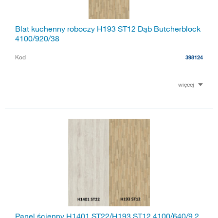
Blat kuchenny roboczy H193 ST12 Dąb Butcherblock
4100/920/38
Kod
398124
więcej
Panel ścienny H1401 ST22/H193 ST12 4100/640/9,2