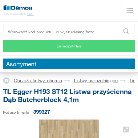
Démos24Plus
Asortyment
Obrzeża, listwy, chemia
Listwy uszczelniające
Lis
TL Egger H193 ST12 Listwa przyścienna
Dąb Butcherblock 4,1m
399327
Kod asortymentu