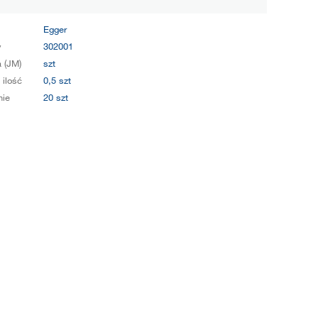
Egger
y
302001
 (JM)
szt
 ilość
0,5 szt
ie
20 szt