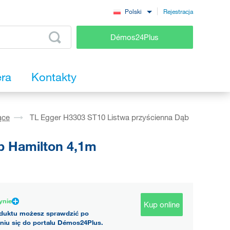
Rejestracja
Polski
Démos24Plus
era
Kontakty
ące
TL Egger H3303 ST10 Listwa przyścienna Dąb
b Hamilton 4,1m
ynie
Kup online
duktu możesz sprawdzić po
niu się do portalu Démos24Plus.