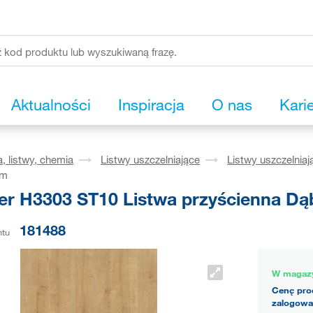
Aktualności
Inspiracja
O nas
Kari
, listwy, chemia
Listwy uszczelniające
Listwy uszczelniaj
1m
er H3303 ST10 Listwa przyścienna Dą
181488
ntu
W magaz
Cenę pro
zalogowa