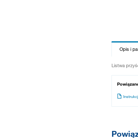
Opis i p
Listwa przy
Powiązan
Instrukcj
Powiąz