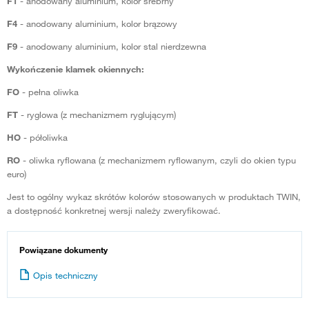
F1
- anodowany aluminium, kolor srebrny
F4
- anodowany aluminium, kolor brązowy
F9
- anodowany aluminium, kolor stal nierdzewna
Wykończenie klamek okiennych:
FO
- pełna oliwka
FT
- ryglowa (z mechanizmem ryglującym)
HO
- półoliwka
RO
- oliwka ryflowana (z mechanizmem ryflowanym, czyli do okien typu
euro)
Jest to ogólny wykaz skrótów kolorów stosowanych w produktach TWIN,
a dostępność konkretnej wersji należy zweryfikować.
Powiązane dokumenty
Opis techniczny