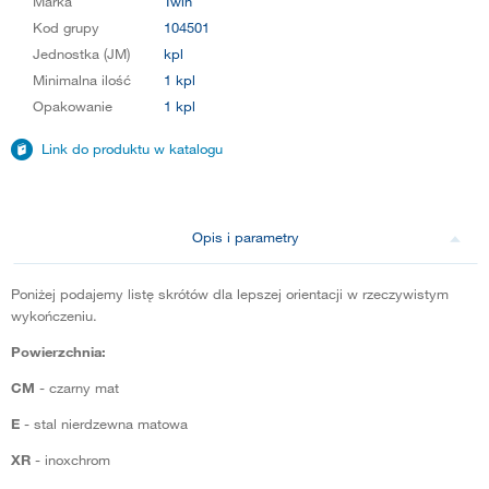
Marka
Twin
Kod grupy
104501
Jednostka (JM)
kpl
Minimalna ilość
1 kpl
Opakowanie
1 kpl
Link do produktu w katalogu
Opis i parametry
Poniżej podajemy listę skrótów dla lepszej orientacji w rzeczywistym
wykończeniu.
Powierzchnia:
CM
- czarny mat
E
- stal nierdzewna matowa
XR
- inoxchrom