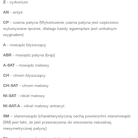
Z
- cyrkonium
AN
- antyk
CP
- czarna patyna (Wykończenie czarna patyna jest częściowo
wykonywane ręcznie, dlatego każdy egzemplarz jest unikalnym
oryginałem)
A
- mosiądz błyszczący
ABR
- mosiądz patyna (brąz)
A-SAT
- mosiądz matowy
CH
- chrom błyszczący
CH-SAT
- chrom matowy
NI-SAT
- nikiel matowy
NI-SAT-A
- nikiel matowy antracyt
SM
– staromosądz (charakterystyczną cechą powierzchni staromosądz
(SM) jest fakt, że jest przeznaczona do stworzenia naturalnej,
niesymetrycznej patyny)